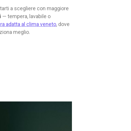
utarti a scegliere con maggiore
i
— tempera, lavabile o
ura adatta al clima veneto
, dove
nziona meglio.