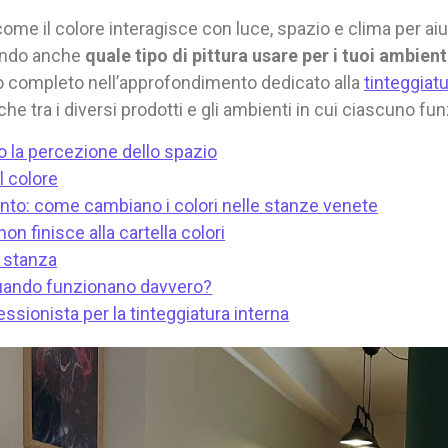
ome il colore interagisce con luce, spazio e clima per ai
tando anche
quale tipo di pittura usare per i tuoi ambient
to completo nell’approfondimento dedicato alla
tinteggiat
e tra i diversi prodotti e gli ambienti in cui ciascuno fu
no la percezione dello spazio
l colore
nto: come cambiano i colori nelle stanze venete
non finisce alla cartella colori
r stanza
quando funzionano davvero?
ssionista per la tinteggiatura interna