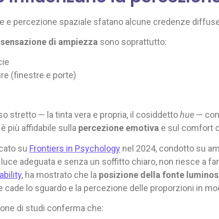
ore e percezione spaziale sfatano alcune credenze diffuse
la sensazione di ampiezza
sono soprattutto:
cie
re (finestre e porte)
stretto — la tinta vera e propria, il cosiddetto
hue
— cont
 è più affidabile sulla
percezione emotiva
e sul comfort c
icato su
Frontiers in Psychology
nel 2024, condotto su ambi
a luce adeguata e senza un soffitto chiaro, non riesce a far
bility
, ha mostrato che la
posizione della fonte luminosa
cade lo sguardo e la percezione delle proporzioni in mod
ilone di studi conferma che: