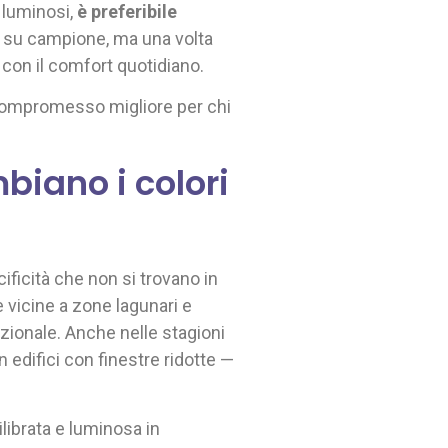
o luminosi,
è preferibile
mi su campione, ma una volta
 con il comfort quotidiano.
 compromesso migliore per chi
iano i colori
ficità che non si trovano in
e vicine a zone lagunari e
ezionale. Anche nelle stagioni
n edifici con finestre ridotte —
librata e luminosa in