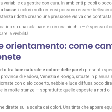
tra variabile da gestire con cura. In ambienti piccoli o poc
 o basse
: i colori molto intensi possono essere bellissi
a stanza ridotta creano una pressione visiva che contrasta
carico su una sola parete o in una nicchia — è spesso il
re la vivibilità.
 e orientamento: come camb
enete
rto tra luce naturale e colore delle pareti
presenta speci
e province di Padova, Venezia e Rovigo, situate in pianura 
giornate con cielo coperto, nebbie e luce diffusa poco dir
uce in molte stanze — soprattutto quelle esposte a nord o i
dirette sulla scelta dei colori. Una tinta che appare equi