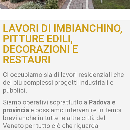
Lanza Decor
LAVORI DI IMBIANCHINO,
Restauri Conservativi, Decorazioni murali, Tinteggiature,
Bonifiche Antimuffa
PITTURE EDILI,
DECORAZIONI E
I nostri servizi
RESTAURI
Ci occupiamo sia di lavori residenziali che
dei più complessi progetti industriali e
pubblici.
Siamo operativi soprattutto a
Padova e
provincia
e possiamo intervenire in tempi
brevi anche in tutte le altre città del
Veneto per tutto ciò che riguarda: