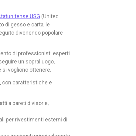
 statunitense USG
(United
 di gesso e carta, le
 seguito divenendo popolare
ento di professionisti esperti
eseguire un sopralluogo,
he si vogliono ottenere.
, con caratteristiche e
tti a pareti divisorie,
li per rivestimenti esterni di
sono impiegati principalmente