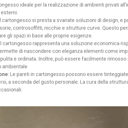
tongesso ideale per la realizzazione di ambienti privati all’
 esterni.
 Il cartongesso si presta a svariate soluzioni di design, e p
isorie, controsoffitti, nicchie e strutture curve. Questo pe
are gli spazi in base alle proprie esigenze.
 Il cartongesso rappresenta una soluzione economica risp
 Permette di nascondere con eleganza elementi come impiant
pulita e ordinata. Inoltre, può essere facilmente rimosso e r
o ambientale
ione
: Le pareti in cartongesso possono essere tinteggiate
versi, a seconda del gusto personale. La cura della struttu
ccasionali.