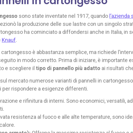
annelli in cartongesso
ongesso
sono state inventate nel 1917, quando
l’azienda
onò la produzione delle sue lastre con un singolo strato
artongesso ha cominciato a diffondersi anche in Italia, in
e
Knauf
.
in cartongesso è abbastanza semplice, ma richiede l’interv
eseguito in modo corretto. Prima di iniziare, è importante 
o e scegliere il
tipo di pannello più adatto
ai risultati c
re sul mercato numerose varianti di pannelli in cartongesso
i per rispondere a esigenze differenti.
razione e rifinitura di interni. Sono economici, versatili, ada
i.
evata resistenza al fuoco e alle alte temperature, sono idea
calore.
sso armato):
Offrono la massima resistenza al fuoco e 