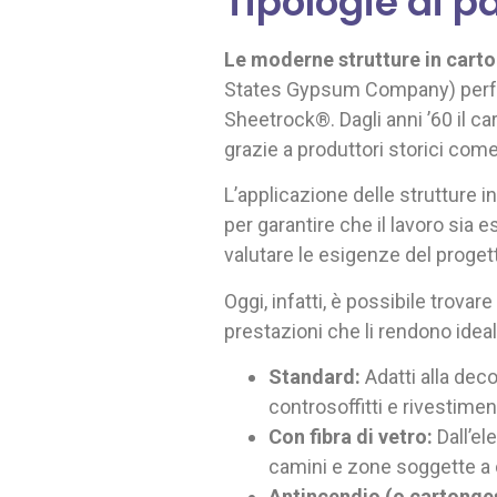
Tipologie di p
Le moderne strutture in cart
States Gypsum Company) perfezi
Sheetrock®. Dagli anni ’60 il c
grazie a produttori storici com
L’applicazione delle strutture 
per garantire che il lavoro sia 
valutare le esigenze del progett
Oggi, infatti, è possibile trova
prestazioni che li rendono ideal
Standard:
Adatti alla deco
controsoffitti e rivestiment
Con fibra di vetro:
Dall’el
camini e zone soggette a 
Antincendio (o cartonge