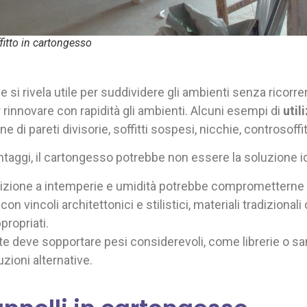
fitto in cartongesso
le si rivela utile per suddividere gli ambienti senza ricorr
rinnovare con rapidità gli ambienti. Alcuni esempi di
util
 di pareti divisorie, soffitti sospesi, nicchie, controsoffit
aggi, il cartongesso potrebbe non essere la soluzione ide
sizione a intemperie e umidità potrebbe comprometterne l
 con vincoli architettonici e stilistici, materiali tradiziona
propriati.
ete deve sopportare pesi considerevoli, come librerie o s
zioni alternative.